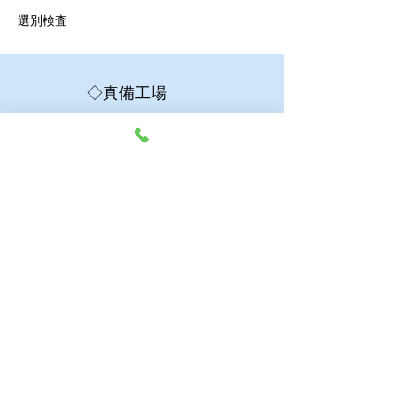
​選別検査
◇真備工場
倉敷市真備町市場４４６─５
ＴＥＬ：０８６─６９８─７４１８
振動溶着機による溶着加工・選別検査・組立