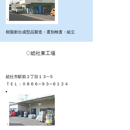
樹脂射出成型品製造・選別検査・組立
◇総社東工場
総社市駅前２丁目１３─５
ＴＥＬ：０８６６─９３─６１２４