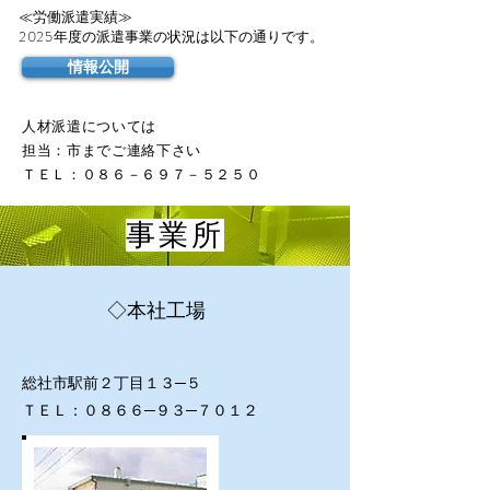
≪労働派遣実績≫
2025
年度の派遣事業の状況は以下の通りです。
情報公開
人材派遣については
担当：市までご連絡下さい
ＴＥＬ：０８６－６９７－５２５０
事業所
◇本社工場
総社市駅前２丁目１３─５
ＴＥＬ：０８６６─９３─７０１２