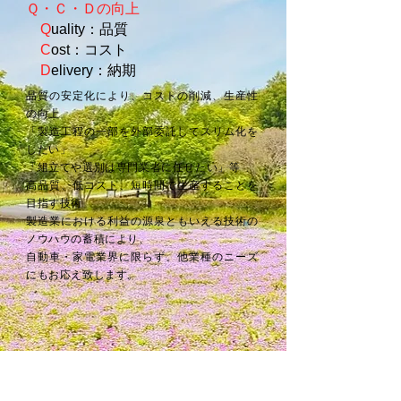
Ｑ・Ｃ・Ｄの向上
Q
uality：品質
C
ost：コスト
D
elivery：納期
品質の安定化により、コストの削減、生産性
の向上
「製造工程の一部を外部委託してスリム化を
したい」
「組立てや選別は専門業者に任せたい」等
高品質、低コスト、短時間で生産することを
目指す技術
製造業における利益の源泉ともいえる技術の
ノウハウの蓄積により、
自動車・家電業界に限らず、他業種のニーズ
にもお応え致します。