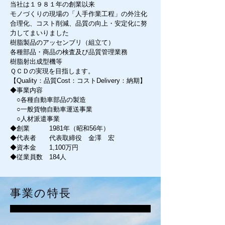
当社は１９８１年の創業以来
モノづくりの現場の「人手作業工程」の外注化
合理化、コスト削減、品質の向上・安定化に努
力してまいりました
樹脂製品のアッセンブリ（組立て）
各種部品・商品の検査及び品質管理業務
樹脂射出成型機等
ＱＣＤの実現を目指します。
​【Quality：品質Cost：コスト
Delivery：納期】
◆事業内容
○各種自動車部品の製造
○一般貨物自動車運送事業
○人材派遣事業
◆創業 1981年（昭和56年）
◆代表者 代表取締役 金澤 宏
◆資本金 1,100万円
◆従業員数 184人
事業の特長