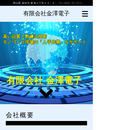
岡山県 総社市 駅前２丁目１３－５ | TEL0866-93-7012
有限会社金澤電子
高い品質と熟練の技術
モノづくり現場の「人手作業」をサポート
有限会社 金澤電子
会社概要