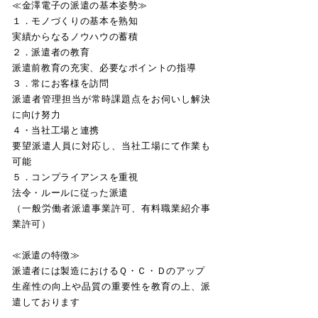
≪金澤電子の派遣の基本姿勢≫
１．モノづくりの基本を熟知
実績からなるノウハウの蓄積
２．派遣者の教育
派遣前教育の充実、必要なポイントの指導
３．常にお客様を訪問
派遣者管理担当が常時課題点をお伺いし解決
に向け努力
４・当社工場と連携
要望派遣人員に対応し、当社工場にて作業も
可能
５．コンプライアンスを重視
法令・ルールに従った派遣
（一般労働者派遣事業許可、有料職業紹介事
業許可）
≪派遣の特徴≫
派遣者には製造におけるＱ・Ｃ・Ｄのアップ
生産性の向上や品質の重要性を教育の上、派
遣しております